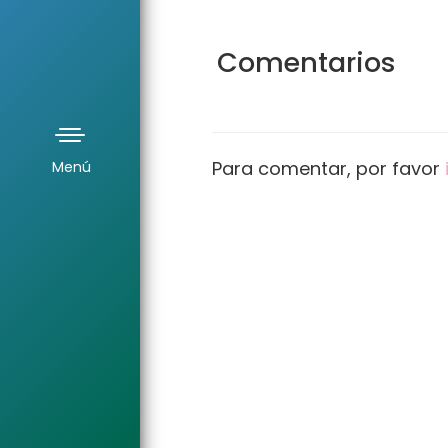
Comentarios
T
Para comentar, por favor
o
g
g
l
e
n
a
v
i
g