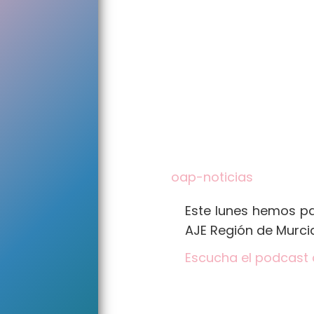
oap-noticias
Este lunes hemos pa
AJE Región de Murcia
Escucha el podcast