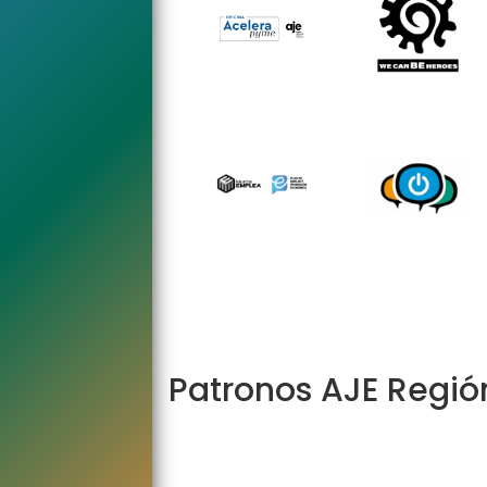
e
n
a
v
i
g
a
t
i
o
n
Patronos AJE Regió