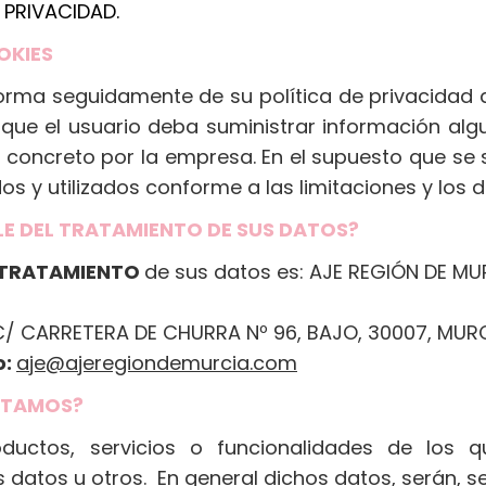
 PRIVACIDAD.
OKIES
orma seguidamente de su política de privacidad a
 que el usuario deba suministrar información alg
 concreto por la empresa. En el supuesto que se 
os y utilizados conforme a las limitaciones y los
LE DEL TRATAMIENTO DE SUS DATOS?
TRATAMIENTO
de sus datos es: AJE REGIÓN DE MU
/ CARRETERA DE CHURRA Nº 96, BAJO, 30007, MUR
o:
aje@ajeregiondemurcia.com
ATAMOS?
ductos, servicios o funcionalidades de los 
datos u otros. En general dichos datos, serán, seg