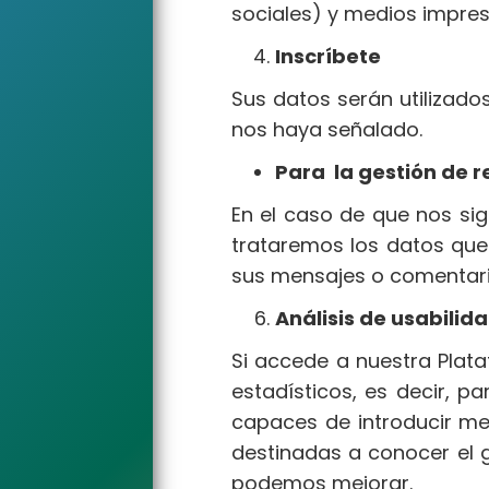
sociales) y medios impre
g
l
Inscríbete
e
Sus datos serán utilizado
n
nos haya señalado.
a
v
Para la gestión de r
i
En el caso de que nos sig
g
trataremos los datos que
a
sus mensajes o comentario
t
Análisis de usabilid
i
o
Si accede a nuestra Plat
n
estadísticos, es decir, p
capaces de introducir me
destinadas a conocer el g
podemos mejorar.