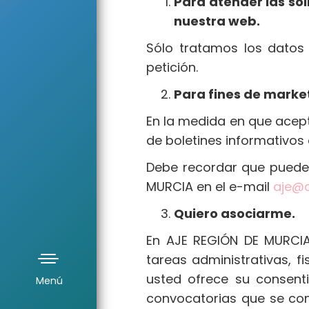
Para atender las so
nuestra web.
Sólo tratamos los datos 
petición.
Para fines de marke
En la medida en que acept
de boletines informativos 
Debe recordar que puede
MURCIA en el e-mail
aje@a
Quiero asociarme.
En AJE REGIÓN DE MURCIA 
tareas administrativas, f
T
usted ofrece su consenti
o
convocatorias que se con
g