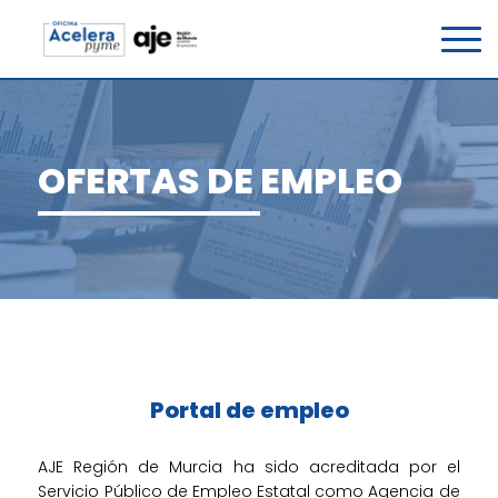
T
o
g
g
l
e
OFERTAS DE EMPLEO
n
a
v
i
g
a
t
i
o
Portal de empleo
n
AJE Región de Murcia ha sido acreditada por el
Servicio Público de Empleo Estatal como Agencia de